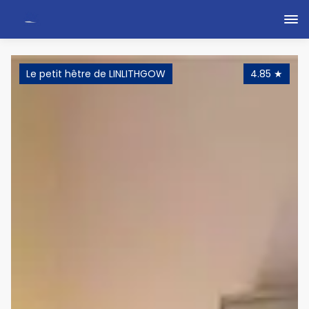
Le petit hêtre de LINLITHGOW
4.85
★