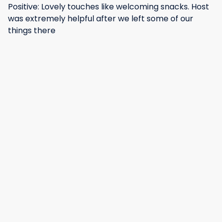
Positive: Lovely touches like welcoming snacks. Host
was extremely helpful after we left some of our
things there
·
Annabelle
·
Septembre 2025
Stunning Positive: Beautiful place with absolutely
everything you need ready and waiting for you! I felt
so relaxed and this in turn made me enjoy my
holiday more. Negative: Everything was perfect,
there is nothing negative to say about this place.
·
Lisa
·
Juillet 2025
Fabulous clean comfortable and cosy Positive: The
apartment was fantastic - so clean cosy and
comfortable. Great location and close to town and
train station. Beautiful place and we will definitely
come back again!
Afficher tous les 13 commentaires