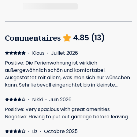
Commentaires
4.85
(
13
)
·
Klaus
·
Juillet 2026
Positive: Die Ferienwohnung ist wirklich
außergewöhnlich schön und komfortabel.
Ausgestattet mit allem, was man sich nur wünschen
kann. Sehr liebevoll eingerichtet bis in kleinste
Details. Hier fühlt man sich sofort sehr sehr wohl und
kann seinen Urlaub genießen. Die Lage in der Natur
·
Nikki
·
Juin 2026
hatte für mich einen besonderen Reiz. Gerade nach
Positive: Very spacious with great amenities
Ausflügen und Städtetouren kann man hier wieder
Negative: Having to put out garbage before leaving
entspannen und zur Ruhe kommen.
·
Liz
·
Octobre 2025